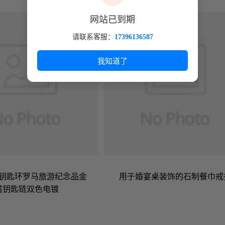
网站已到期
请联系客服：
17396136587
我知道了
钥匙环罗马旅游纪念品金
用于婚宴桌装饰的石制餐巾戒
属钥匙链双色电镀