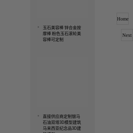
Home
玉石美容棒 锌合金按
摩棒 粉色玉石滚轮美
Next
容棒可定制
Read more
直接供应商定制银马
石油双塔3D模型建筑
马来西亚纪念品3D建