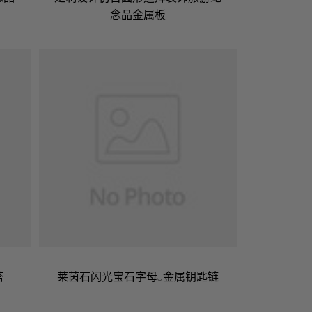
念品金属板
塔
莱茵石闪光宝石字母J金属钥匙链