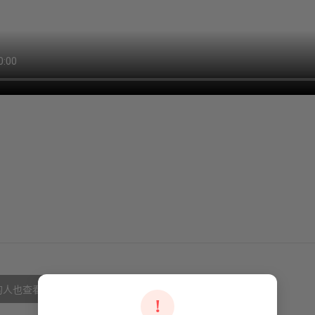
的人也查看了
!