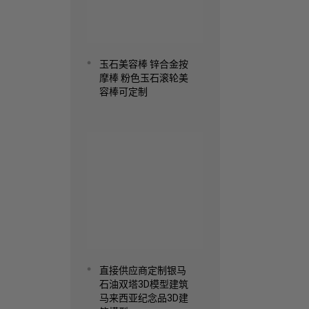
玉石美容棒 锌合金按
摩棒 粉色玉石滚轮美
容棒可定制
Read more
直接供应商定制银马
石油双塔3D模型建筑
马来西亚纪念品3D建