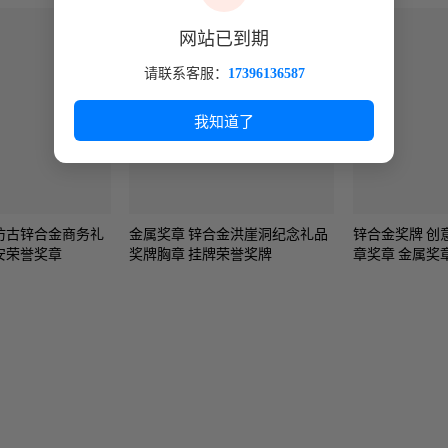
网站已到期
请联系客服：
17396136587
我知道了
仿古锌合金商务礼
金属奖章 锌合金洪崖洞纪念礼品
锌合金奖牌 创
安荣誉奖章
奖牌胸章 挂牌荣誉奖牌
章奖章 金属奖