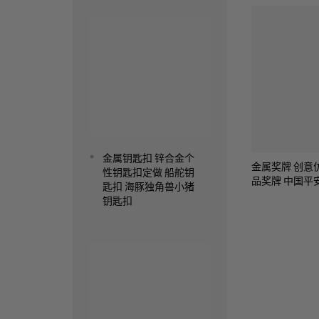
Read more
金属钥匙扣 锌合金个
金属奖牌 创意
性钥匙扣定做 船舵钥
品奖牌 中国平
匙扣 海豚独角兽小猪
钥匙扣
Read more