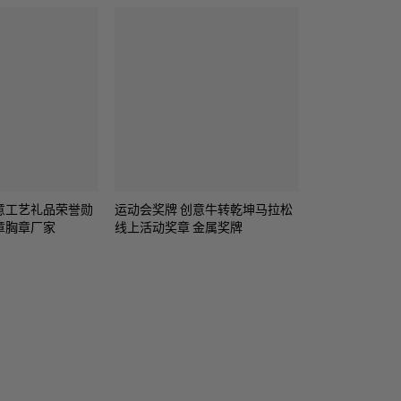
意工艺礼品荣誉勋
运动会奖牌 创意牛转乾坤马拉松
章胸章厂家
线上活动奖章 金属奖牌