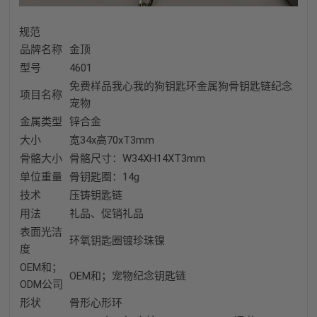
规范
品牌名称
金顶
型号
4601
免费样品我心我的狗钥匙环金属狗骨钥匙链纪念
项目名称
宠物
金属类型
锌合金
大小
宽34x高70xT3mm
骨骼大小
骨骼尺寸：W34XH14XT3mm
单位重量
骨钥匙圈：14g
技术
压铸钥匙链
用法
礼品、促销礼品
表面光洁
环氧钥匙圈镀珍珠镍
度
OEM和；
OEM和；宠物纪念钥匙链
ODM公司
形状
骨形心形环