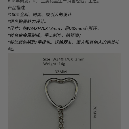
5.
18年研发；D、 金属礼品生产销售经验；工艺。
产品描述
*100%全新、时尚、吸引人的设计
*银色狗骨魅力设计。
*尺寸：约W34XH70XT3mm，带D32mm心形环。
*锌合金金属制成，手工制作，搪瓷漆；
*装饰您的钥匙/手提包。送给朋友、家人和其他人的完美礼
物。