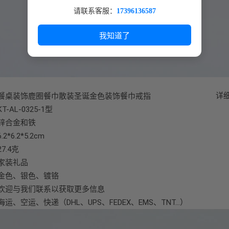
请联系客服：
17396136587
我知道了
详
餐桌装饰鹿圈餐巾散装圣诞金色装饰餐巾戒指
KT-AL-0325-1型
锌合金和铁
6.2*6.2*5.2cm
27.4克
家装礼品
金色、银色、镀铬
欢迎与我们联系以获取更多信息
海运、空运、快递（DHL、UPS、FEDEX、EMS、TNT…）